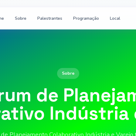
me
Sobre
Palestrantes
Programação
Local
Sobre
órum de Planeja
ativo Indústria 
 de Planejamento Colaborativo Indústria e Varejo