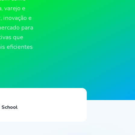
, varejo e
, inovação e
mercado para
tivas que
s eficientes
s School