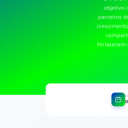
objetivo 
parceiros d
crescimento
comparti
fortalecem 
D
0