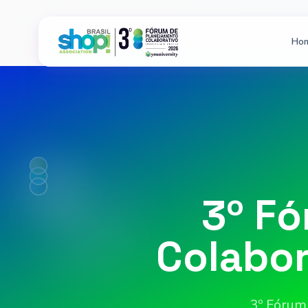
Ho
3º F
Colabor
3º Fórum