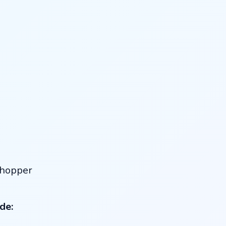
shopper
de: