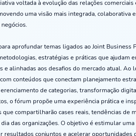
tiva voltada à evolução das relações comerciais e
omovendo uma visão mais integrada, colaborativa e
 negócios.
para aprofundar temas ligados ao Joint Business P
metodologias, estratégias e práticas que ajudam e
tes e alinhadas aos desafios do mercado atual. Ao
o com conteúdos que conectam planejamento estra
gerenciamento de categorias, transformação digita
tos, o fórum propõe uma experiência prática e ins
is que compartilharão cases reais, tendências de
 dia das organizações. O objetivo é estimular uma
ar resultados conjuntos e acelerar oportunidades 