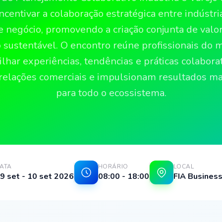
incentivar a colaboração estratégica entre indústria
e negócio, promovendo a criação conjunta de valor
 sustentável. O encontro reúne profissionais do 
lhar experiências, tendências e práticas colabora
relações comerciais e impulsionam resultados mai
para todo o ecossistema.
ATA
HORÁRIO
LOCAL
9 set - 10 set 2026
08:00 - 18:00
FIA Busines