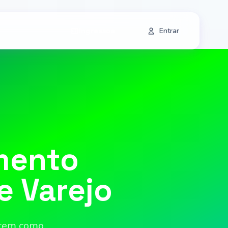
Ingressos
Entrar
mento
e Varejo
 tem como